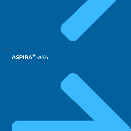
®
ASPIRA
-aXA