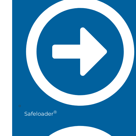
®
Safeloader