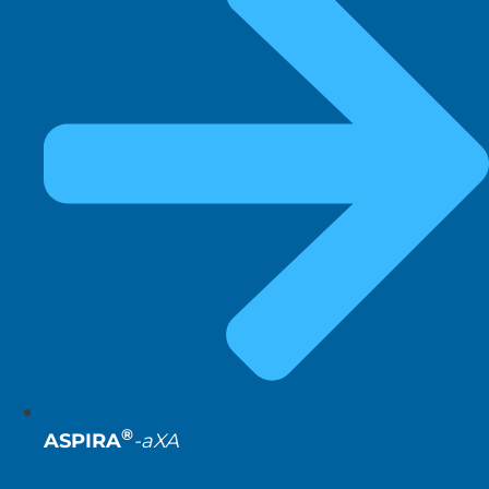
®
ASPIRA
-aXA