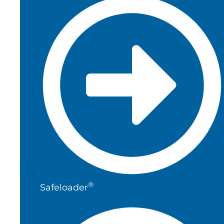
®
Safeloader