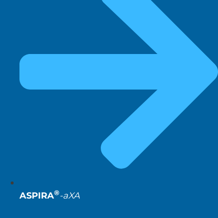
®
ASPIRA
-aXA