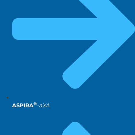
®
ASPIRA
-aXA