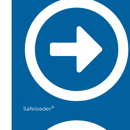
®
Safeloader