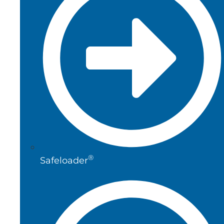
®
Safeloader