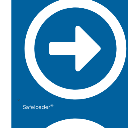
®
Safeloader