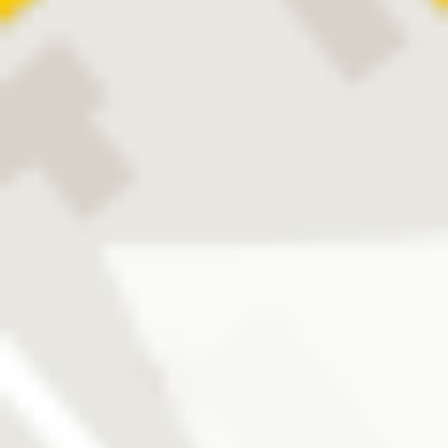
®
ARTIFICIAL
IRIS
CUSTOMFLEX
Extra
lebensverändernde Resultate