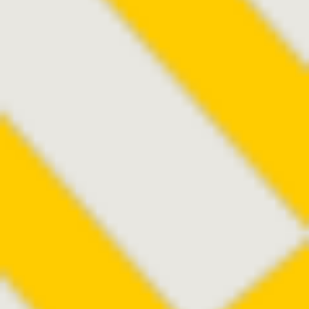
®
ASPIRA
-aAY+
Extra
Enhanced Monofocal