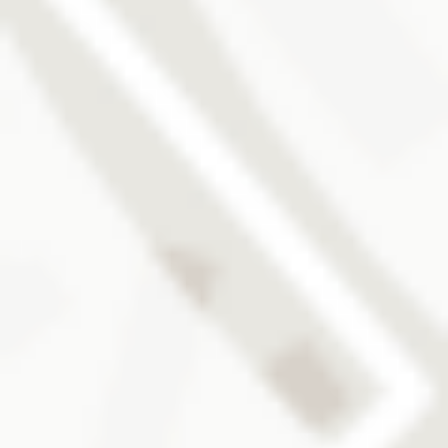
ARTIFICIAL
IRIS
SELECT
Extra
lebensverändernde Resultate