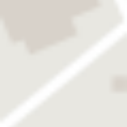
®
®
TRIVA
/ TRIVA
T
Extra
visuelle Unabhängigkeit