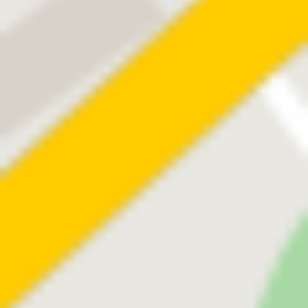
®
Safeloader