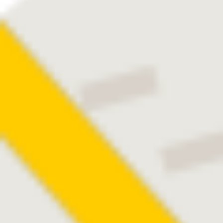
®
ASPIRA
-
aXA
Extra
unbegrenzte Sicht