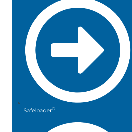
®
Safeloader